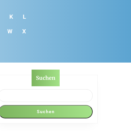
K
L
W
X
Suchen
Suchen