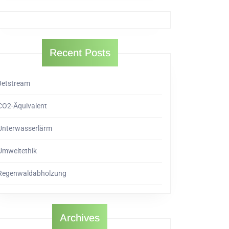
Recent Posts
Jetstream
CO2-Äquivalent
Unterwasserlärm
Umweltethik
Regenwaldabholzung
Archives