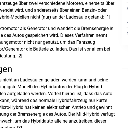
ahrzeuge über zwei verschiedene Motoren, einerseits über
rwendet wird, und andererseits über einen Benzin- oder
Hybrid-Modellen nicht (nur) an der Ladesäule getankt: [1]
ktromotor als Generator und wandelt die Bremsenergie in
rie des Autos gespeichert wird. Dieses Verfahren nennt
ungsmotor nicht nur genutzt, um das Fahrzeug
/Generator die Batterie zu laden. Das ist vor allem bei
deutung. [2]
gen
 nicht an Ladesäulen geladen werden kann und seine
 gängigste Modell des Hybridautos der Plug-In Hybrid.
len aufgeladen werden. Vorteil hierbei ist, dass das Auto
n kann, während das normale Hybridfahrzeug nur kurze
Micro-Hybrid hat keinen elektrischen Antrieb und gewinnt
ung der Bremsenergie des Autos. Der Mild-Hybrid verfügt
chwach, um das Hybridauto alleine anzutreiben, dieser
rmotors. [3]