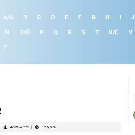
A/Ä
B
C
D
E
F
G
H
I
J
N
O/Ö
P
Q
R
S
T
U/Ü
V
Z
e
|
Anita Ruhm
|
5:56 p.m.